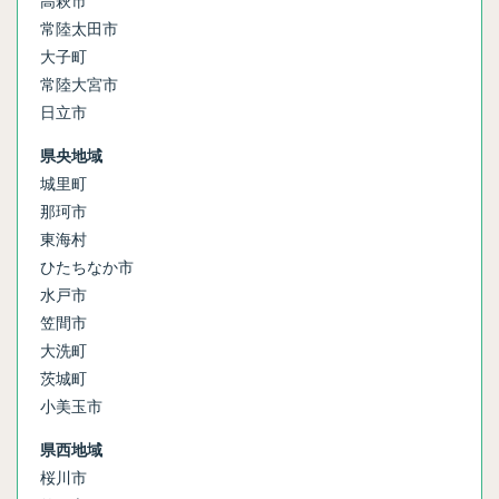
高萩市
常陸太田市
大子町
常陸大宮市
日立市
県央地域
城里町
那珂市
東海村
ひたちなか市
水戸市
笠間市
大洗町
茨城町
小美玉市
県西地域
桜川市