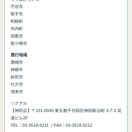
守谷市
取手市
利根町
河内町
稲敷市
龍ケ崎市
鹿行地域
鹿嶋市
神栖市
鉾田市
行方市
湖来市
ソクデル
【神田店】〒101-0045 東京都千代田区神田鍛冶町 3-7-3 花
瀧ビル2F
TEL：03-3518-5211 ／FAX：03-3518-5212